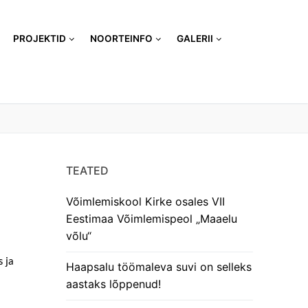
PROJEKTID
NOORTEINFO
GALERII
TEATED
Võimlemiskool Kirke osales VII
Eestimaa Võimlemispeol „Maaelu
võlu“
s ja
Haapsalu töömaleva suvi on selleks
aastaks lõppenud!