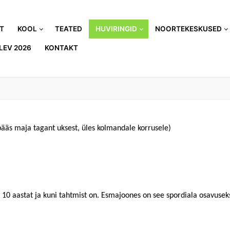
T
KOOL
TEATED
HUVIRINGID
NOORTEKESKUSED
EV 2026
KONTAKT
ääs maja tagant uksest, üles kolmandale korrusele)
10 aastat ja kuni tahtmist on. Esmajoones on see spordiala osavusek